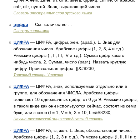
ЦИФРА нем. Ziffer, ит. cifra, sifera, франц. chiffre, от арабск,
cafr, cifr, пустой. Знак, выражающий числа …
Словарь иностранных слов русского языка
цифра
— См. количество …
4
Словарь синонимов
ЦИФРА
— ЦИФРА, цифры, жен. (араб.). 1. Знак для
5
обозначения числа. Арабские цифры (1, 2, 3, 4 и т.д.).
Римские цифры (I, II, III, IV и т.д.). Сумма цифр какого
нибудь числа. 2. Сумма, число (разг.). Назвать круглую
цифру. Произвольная цифра. ||&#8230; …
Толковый словарь Ушакова
ЦИФРА
— ЦИФРА, знак, используемый отдельно или в
6
группе, для обозначения ЧИСЛА. Арабские цифры
включают 10 однозначных цифр, от 0 до 9. Римские цифры,
в таком виде как они используются сейчас, состоят из семи
букв, или знаков (I = 1, V = 5, X = 10, L =&#8230; …
Научно-технический энциклопедический словарь
ЦИФРА
— ЦИФРА, ы, жен. 1. Знак, обозначающий число.
7
Арабские цифры (1, 2, 3 и т. д.). Римские цифры (I, II, III и т.