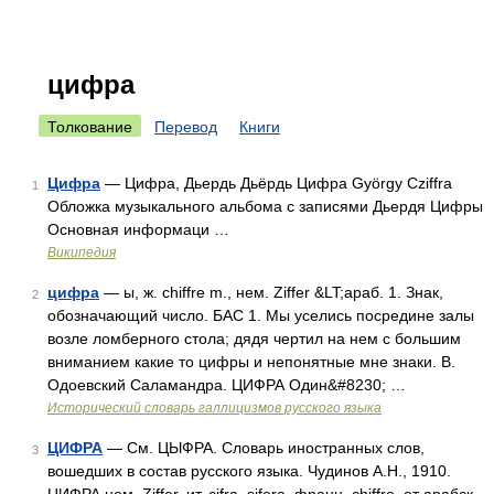
цифра
Толкование
Перевод
Книги
Цифра
— Цифра, Дьердь Дьёрдь Цифра György Cziffra
1
Обложка музыкального альбома с записями Дьердя Цифры
Основная информаци …
Википедия
цифра
— ы, ж. chiffre m., нем. Ziffer &LT;араб. 1. Знак,
2
обозначающий число. БАС 1. Мы уселись посредине залы
возле ломберного стола; дядя чертил на нем с большим
вниманием какие то цифры и непонятные мне знаки. В.
Одоевский Саламандра. ЦИФРА Один&#8230; …
Исторический словарь галлицизмов русского языка
ЦИФРА
— См. ЦЫФРА. Словарь иностранных слов,
3
вошедших в состав русского языка. Чудинов А.Н., 1910.