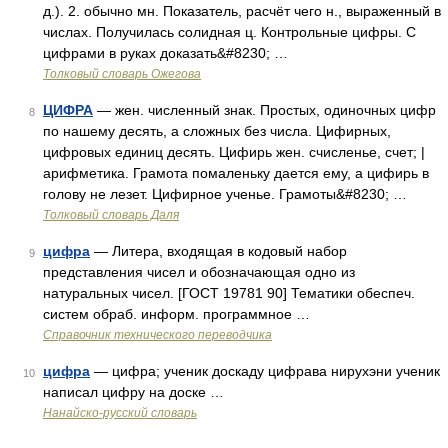
д.). 2. обычно мн. Показатель, расчёт чего н., выраженный в
числах. Получилась солидная ц. Контрольные цифры. С
цифрами в руках доказать&#8230; …
Толковый словарь Ожегова
ЦИФРА
— жен. численный знак. Простых, одиночных цифр
8
по нашему десять, а сложных без числа. Цифирных,
цифровых единиц десять. Цифирь жен. счисленье, счет; |
арифметика. Грамота помаленьку дается ему, а цифирь в
голову не лезет. Цифирное ученье. Грамоты&#8230; …
Толковый словарь Даля
цифра
— Литера, входящая в кодовый набор
9
представления чисел и обозначающая одно из
натуральных чисел. [ГОСТ 19781 90] Тематики обеспеч.
систем обраб. информ. программное …
Справочник технического переводчика
цифра
— цифра; ученик доскаду цифрава нирухэни ученик
10
написал цифру на доске …
Нанайско-русский словарь